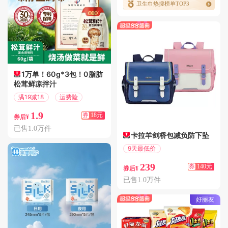
卫生巾热搜榜单TOP3
1万单！60g*3包！0脂肪
松茸鲜凉拌汁
满19减18
运费险
1.9
券
18元
券后¥
已售1.0万件
卡拉羊剑桥包减负防下坠
9天最低价
满299减140
239
券
140元
券后¥
已售1.0万件
好丽友