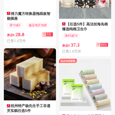
得力魔方转换器拖线板智
能插座
【任选5件】高洁丝海岛棉
满10减5
偏远地区包邮
臻选纯棉卫生巾
28.8
券
5元
券后¥
满65减16
偏远地区包邮
已售1.0万件
37.3
券
16元
券后¥
已售1.0万件
杭州特产杨先生手工非遗
芡实糕任选5件