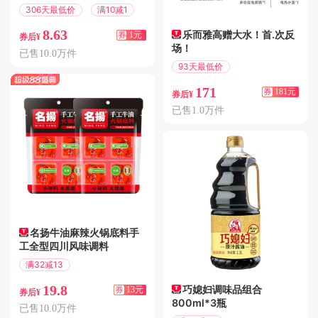
306天最低价
满10减1
8.63
乐而雅高赠大水！首.次反
券
1元
券后¥
场！
已售10.0万件
93天最低价
满400减181
171
券
181元
券后¥
已售1.0万件
名扬牛油麻辣火锅底料手
工全型四川风味调料
满32减13
偏远地区包邮
19.8
巧媳妇调味品组合
券
13元
券后¥
800ml*3瓶
已售10.0万件