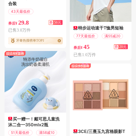
合装
43天最低价
满137减56
29.8
券
56元
券后¥
特步运动速干T恤男短袖
已售3.0万件
77天最低价
满55减20
牙膏热搜榜单TOP1
45
券
20元
券后¥
已售1.0万件
买一赠一！戴可思儿童洗
沐二合一350mlx2瓶
3CE/三熹玉九宫格眼影T
51天最低价
满58减10