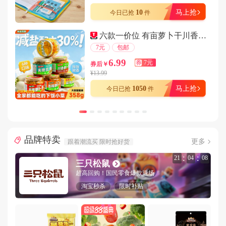
用户159****7918在1分钟前下单成功
10
马上抢
今日已抢
件
用户180****9182在2分钟前下单成功
六款一价位 有亩萝卜干川香五香358克
用户144****2161在1分钟前下单成功
7元
包邮
用户152****4163在5分钟前下单成功
6.99
券
7元
券后￥
用户187****9465在5分钟前下单成功
¥13.99
用户189****8463在4分钟前下单成功
1050
马上抢
今日已抢
件
用户158****3813在2分钟前下单成功
用户139****9869在7分钟前下单成功
用户187****8668在4分钟前下单成功
品牌特卖
更多
跟着潮流买 限时抢好货
用户189****7140在4分钟前下单成功
:
:
用户185****7372在4分钟前下单成功
21
04
05
三只松鼠
用户157****9023在4分钟前下单成功
超高回购！国民零食爆款返场
淘宝秒杀
限时补贴
用户189****2134在9分钟前下单成功
用户185****3796在6分钟前下单成功
用户178****1556在5分钟前下单成功