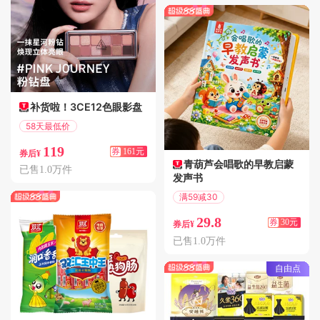
补货啦！3CE12色眼影盘
58天最低价
满319减161
119
券
161元
券后¥
青葫芦会唱歌的早教启蒙
已售1.0万件
发声书
满59减30
偏远地区包邮
29.8
券
30元
券后¥
已售1.0万件
自由点