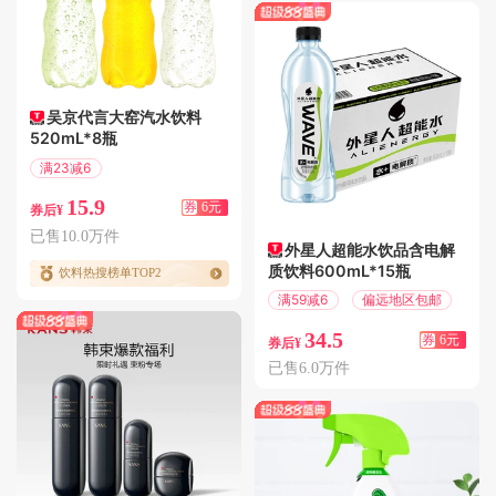
吴京代言大窑汽水饮料
520mL*8瓶
满23减6
偏远地区包邮
15.9
券
6元
券后¥
已售10.0万件
外星人超能水饮品含电解
质饮料600mL*15瓶
饮料热搜榜单TOP2
满59减6
偏远地区包邮
34.5
券
6元
券后¥
已售6.0万件