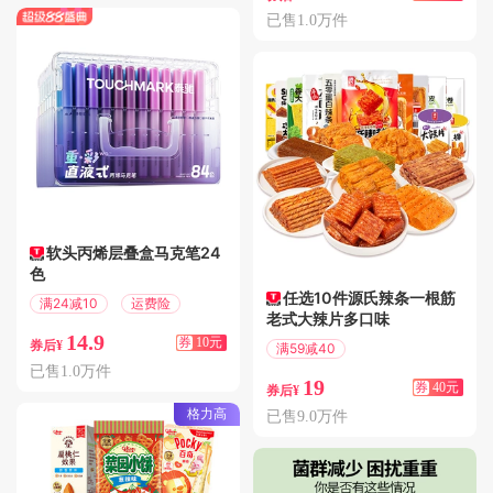
已售1.0万件
软头丙烯层叠盒马克笔24
色
任选10件源氏辣条一根筋
满24减10
运费险
老式大辣片多口味
14.9
券
10元
券后¥
满59减40
偏远地区包邮
已售1.0万件
19
券
40元
券后¥
格力高
已售9.0万件