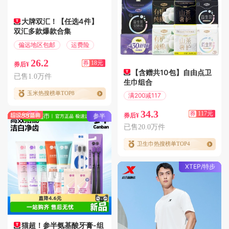
大牌双汇！【任选4件】
双汇多款爆款合集
偏远地区包邮
运费险
26.2
券
18元
券后¥
【含赠共10包】自由点卫
已售1.0万件
生巾组合
玉米热搜榜单TOP8
满200减117
偏远地区包邮
34.3
券
117元
券后¥
参半
已售20.0万件
卫生巾热搜榜单TOP4
XTEP/特步
猫超！参半氨基酸牙膏-组