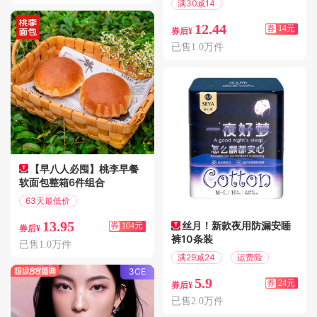
满30减14
偏远地区包邮
12.44
券
14元
券后¥
已售1.0万件
【早八人必囤】桃李早餐
软面包整箱6件组合
63天最低价
满118减104
13.95
丝月！新款夜用防漏安睡
券
104元
券后¥
裤10条装
已售1.0万件
满29减24
运费险
3CE
5.9
券
24元
券后¥
已售2.0万件