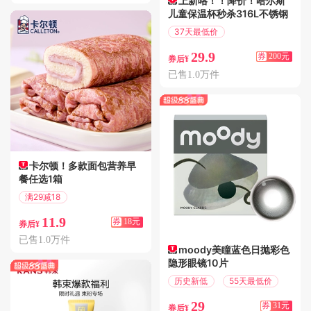
上新咯！！降价！哈尔斯
儿童保温杯秒杀316L不锈钢
37天最低价
满201减200
29.9
券
200元
券后¥
已售1.0万件
卡尔顿！多款面包营养早
餐任选1箱
满29减18
偏远地区包邮
11.9
券
18元
券后¥
已售1.0万件
moody美瞳蓝色日抛彩色
隐形眼镜10片
历史新低
55天最低价
29
券
31元
券后¥