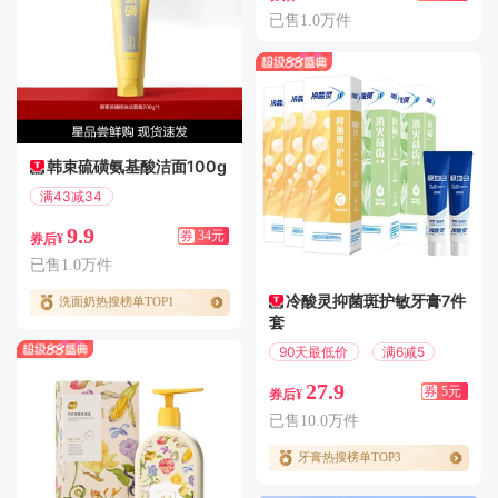
已售1.0万件
韩束硫磺氨基酸洁面100g
满43减34
偏远地区包邮
9.9
券
34元
券后¥
已售1.0万件
冷酸灵抑菌斑护敏牙膏7件
洗面奶热搜榜单TOP1
套
90天最低价
满6减5
27.9
券
5元
券后¥
已售10.0万件
牙膏热搜榜单TOP3