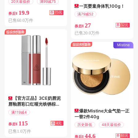
20天最低价
满99减75
一页婴童身体乳100g！
19.9
券
75元
券后¥
满79减52
偏远地区包邮
已售60.0万件
27
券
52元
券后¥
已售20.0万件
Mistine
【官方正品】3CE奶唇泥
唇釉唇彩口红哑光铁锈棕女
生礼物 T
爆款Mistine大金气垫一正
满119减4
一替2件40g
偏远地区包邮
115
券
4元
券后¥
历史新低
48天最低价
已售1.0万件
44.6
券
61元
券后¥