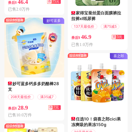
46.4
券
75元
券后¥
已售2.0万件
家得宝蚕丝蛋白面膜裤拉
拉裤xl纸尿裤
妙可蓝多
137天最低价
满75减5
46.9
券
5元
券后¥
已售1.0万件
喜之郎
妙可蓝多钙多多奶酪棒28
支
208天最低价
满35减7
28.9
券
7元
券后¥
已售10.0万件
任选10！袋喜之郎cici果
冻爽吸的果冻150g