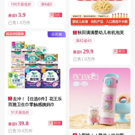
100天最低价
满8减5
3.9
券
5元
券后¥
已售1.0万件
秋田满满婴幼儿有机泡芙
乐而雅
满82减40
偏远地区包邮
29.9
券
40元
券后¥
已售1.0万件
去冲！【任选6件】花王乐
而雅卫生巾零触感姨妈巾
51天最低价
满108减55
39.8
券
55元
券后¥
已售70.0万件