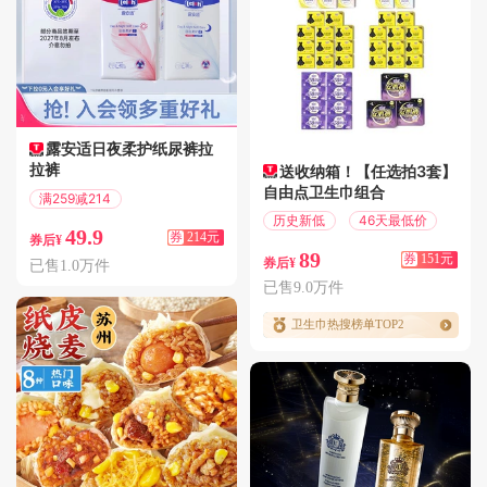
露安适日夜柔护纸尿裤拉
拉裤
送收纳箱！【任选拍3套】
自由点卫生巾组合
满259减214
偏远地区包邮
历史新低
46天最低价
49.9
券
214元
券后¥
89
券
151元
券后¥
已售1.0万件
已售9.0万件
卫生巾热搜榜单TOP2