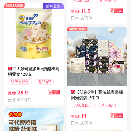
7天最低价
满100减46
妙可蓝多
31.5
券
46元
券后¥
已售1.0万件
冲！妙可蓝多lite奶酪棒高
钙零食*28支
67天最低价
满35减7
28.9
【任选5件】高洁丝海岛棉
券
7元
券后¥
阳光烘烘卫生巾
已售10.0万件
30天最低价
满65减16
39
券
16元
券后¥
已售1.0万件