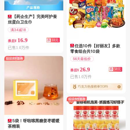
【药企生产】完美呵护蚕
丝蛋白卫生巾
满34减18
偏远地区包邮
16.9
券
18元
券后¥
任选10件【好丽友】多款
已售1.0万件
零食组合共10袋
56天最低价
满100减58
26.9
券
58元
券后¥
已售1.0万件
巧克力热搜榜单TOP9
5袋！呀啦嗦黑糖姜枣暖暖
茶精装