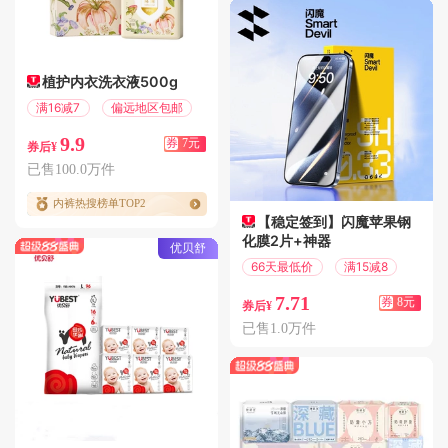
植护内衣洗衣液500g
满16减7
偏远地区包邮
9.9
券
7元
券后¥
已售100.0万件
内裤热搜榜单TOP2
【稳定签到】闪魔苹果钢
化膜2片+神器
优贝舒
66天最低价
满15减8
7.71
券
8元
券后¥
已售1.0万件