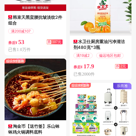
韩束天黑蛮腰抗皱淡纹2件
组合
满200减107
偏远地区包邮
53
水卫仕厨房重油污净清洁
券
107元
券后¥
剂480克*3瓶
已售1.0万件
满19减2
偏远地区包邮
17.9
券
2元
券后¥
已售2000件
乐而雅
淘金币【送竹签】乐山钵
钵鸡火锅调料底料