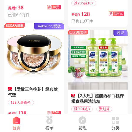
满235减107
38
券
10元
券后¥
偏远地区包邮
128
券
107元
已售6.0万件
券后¥
已售1.0万件
Aekyung/爱敬
超能
【爱敬三色拉花】经典款
气垫
【3大瓶】超能西柚白桃柠
檬食品用洗洁精
123天最低价
满195减37
满9.01减9
聚划算
128
券
37元
券后¥
18.9
券
9元
已售30.0万件
券后¥
已售30.0万件
首页
榜单
发现
分类