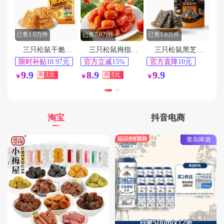
用户153****3009在7分钟前下单成功
用户157****6907在3分钟前下单成功
用户189****1475在1分钟前下单成功
已售1.0万件
已售7.0万件
已售1.0万件
用户155****4745在9分钟前下单成功
三只松鼠干脆面蟹黄味14g*32包
三只松鼠拇指小肉肠20包
三只松鼠黑芝麻核桃软糕210g
限时补贴10.97元
官方立减15%
官方直降10元
用户150****4864在4分钟前下单成功
淘金币频道抵扣
今日热卖前十
淘金币频道抵扣
9.9
8.9
9.9
券
1元
券
1元
￥
￥
￥
用户130****2052在6分钟前下单成功
1.19元
0.2元
用户187****7788在1分钟前下单成功
淘宝
抖音电商
青岛啤酒