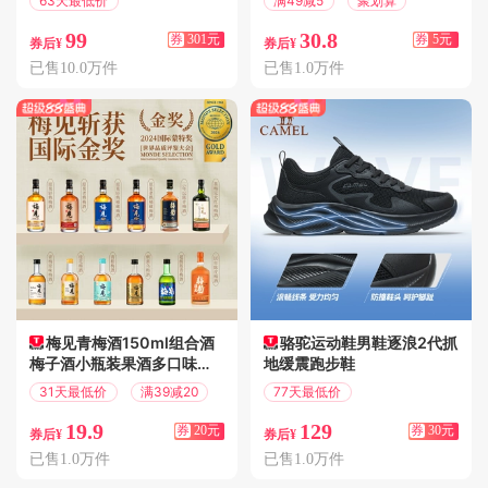
63天最低价
满49减5
聚划算
满400减301
99
30.8
券
301元
券
5元
券后¥
券后¥
已售10.0万件
已售1.0万件
梅见青梅酒150ml组合酒
骆驼运动鞋男鞋逐浪2代抓
梅子酒小瓶装果酒多口味尝
地缓震跑步鞋
鲜伴手礼光
31天最低价
满39减20
77天最低价
满200减30
19.9
129
券
20元
券
30元
券后¥
券后¥
已售1.0万件
已售1.0万件