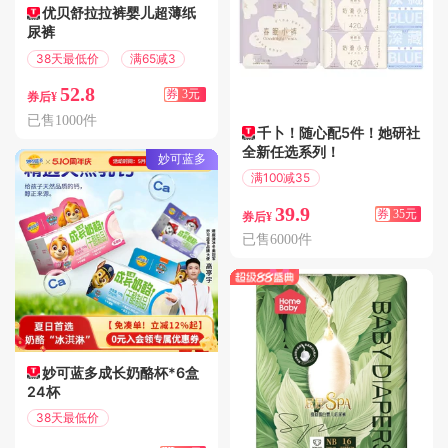
优贝舒拉拉裤婴儿超薄纸
尿裤
38天最低价
满65减3
52.8
券
3元
券后¥
已售1000件
千卜！随心配5件！她研社
全新任选系列！
妙可蓝多
满100减35
偏远地区包邮
39.9
券
35元
券后¥
已售6000件
妙可蓝多成长奶酪杯*6盒
24杯
38天最低价
满119减75