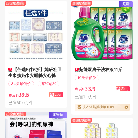
超能
【任选5件6折】她研社卫
超能双离子洗衣液11斤
生巾姨妈巾安睡裤安心裤
19天最低价
满25.01减25
34天最低价
满70减20
33.9
券
25元
券后¥
39.5
券
20元
券后¥
已售1.0万件
已售50.0万件
洗衣液热搜榜单TOP1
露安适