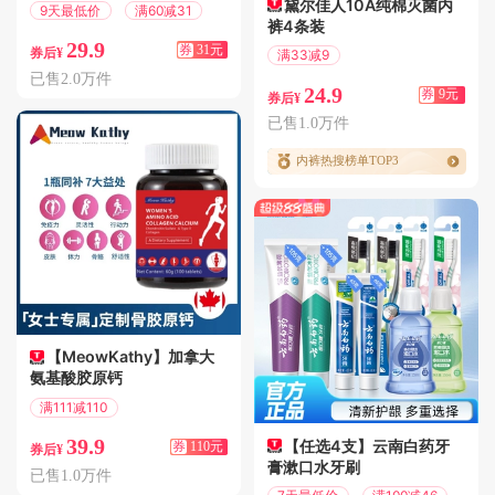
黛尔佳人10A纯棉灭菌内
9天最低价
满60减31
裤4条装
29.9
券
31元
券后¥
满33减9
偏远地区包邮
已售2.0万件
24.9
券
9元
券后¥
已售1.0万件
内裤热搜榜单TOP3
【MeowKathy】加拿大
氨基酸胶原钙
满111减110
偏远地区包邮
39.9
【任选4支】云南白药牙
券
110元
券后¥
膏漱口水牙刷
已售1.0万件