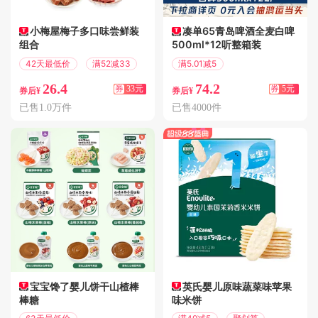
小梅屋梅子多口味尝鲜装
凑单65青岛啤酒全麦白啤
组合
500ml*12听整箱装
42天最低价
满52减33
满5.01减5
偏远地区包邮
26.4
74.2
券
33元
券
5元
券后¥
券后¥
已售1.0万件
已售4000件
宝宝馋了婴儿饼干山楂棒
英氏婴儿原味蔬菜味苹果
棒糖
味米饼