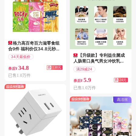
格力高百奇百力滋零食组
合9件 福利价仅34.8元秒
杀！
【升级款】专利益生菌成
34天最低价
人肠胃口臭气男女冲饮乳酸
满172减138
罗伊氏杆菌
34.8
券
138元
券后¥
满29减24
偏远地区包邮
已售1.0万件
5.9
券
24元
券后¥
已售1.0万件
高洁丝